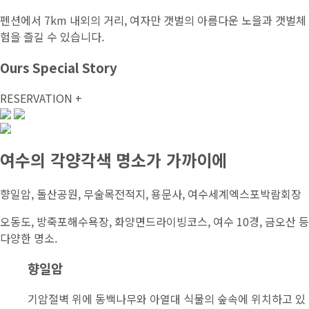
펜션에서 7km 내외의 거리, 여자만 갯벌의 아름다운 노을과 갯벌체
험을 즐길 수 있습니다.
Ours Special Story
RESERVATION +
여수의 각양각색 명소가 가까이에
향일암, 돌산공원, 무술목전적지, 용문사, 여수세계엑스포박람회장
오동도, 방죽포해수욕장, 화양면드라이빙코스, 여수 10경, 금오산 등
다양한 명소.
향일암
기암절벽 위에 동백나무와 아열대 식물의 숲속에 위치하고 있