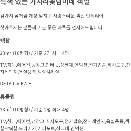
특색 있는 가사리꽃님이네 객실
갖가지 꽃처럼 개성 넘치고 사랑스러운 객실 인테리어
찾아주시는 분들께 기분 좋은 하루를 선사해드립니다.
백합
33m² (10평형) / 기준 2명 최대 4명
TV,침대,에어컨,냉장고,인터넷,싱크대,인덕션,전기밥솥,취사도구,전
자레인지,욕실용품,객실샤워실.
DETAIL VIEW +
튜울립
33m² (10평형) / 기준 2명 최대 4명
TV,침대,에어컨,냉장고,취사도구,전기밥솥,전자레인지,욕실용품,객
실샤워실,드라이기,커피포트,싱크대,인덕션.