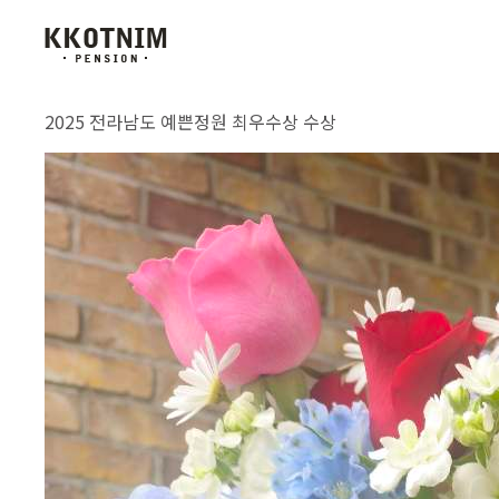
1
2
2025 전라남도 예쁜정원 최우수상 수상
메인으로
펜션소개
객실안내
부대시설
예약안내
오시는 길
주변관광지